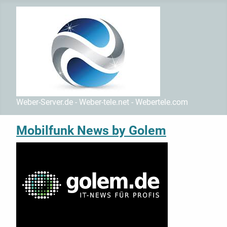
Weber-Server.de - Weber-tele.net - Webertele.com
Mobilfunk News by Golem